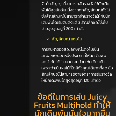
7 เป็นสัญญาที่สามารถจัดรางวัลให้นักเดิม
พันได้สูงอันดับหนึ่งจากทุกสัญลักษณ์ทั่วไป
ซึ่งสัญลักษณ์นี้สามารถจ่ายรางวัลให้กับนัก
เดิมพันได้เริ่มต้นตั้งแต่ 3 สัญลักษณ์ขึ้นไป
จ่ายสูงสุดอยู่ที่ 200 เท่าตัว
สัญลักษณ์ แตงโม
การค้นหาของสัญลักษณ์แตงโมเป็น
สัญลักษณ์อีกหนึ่งประเภทที่ให้นักเดิมพัน
จดจำกันได้ง่ายมากเลยด้วยเช่นเดียวกัน
เพราะว่าเป็นผลไม้ที่ใกล้ตัวคุณได้มากที่สุด ซึ่ง
สัญลักษณ์นี้สามารถจ่ายอัตราการรับรางวัล
ให้นักเดิมพันได้สูงสุดอยู่ที่ 120 เท่าตัว
ข้อดีในการเล่น Juicy
Fruits Multihold ทำให้
นักเดิมพันมั่นใจมากขึ้น