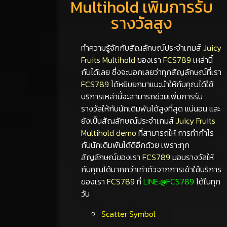
Multihold เพิ่มการรับ
รางวัลสูง
ทำความรู้จักกับสัญลักษณ์ประจำเกมส์
Juicy
Fruits Multihold
ของเรา
FCS789
เหล่านี้
กันได้เลย ซึ่งจะบอกเลยว่าทุกสัญลักษณ์ที่เรา
FCS789
ได้หยิบยกมาแนะนำให้กับคุณได้ใช้
บริการเหล่านี้จะสามารถช่วยเพิ่มการรับ
รางวัลให้กับนักเดิมพันได้สูงที่สุด แน่นอน และ
ยังเป็นสัญลักษณ์ประจำเกมส์
Juicy Fruits
Multihold demo
ที่สามารถให้ การทำกำไร
กับนักเดิมพันได้ดีอีกด้วย เพราะทุก
สัญลักษณ์ของเรา
FCS789
มอบรางวัลให้
กับคุณได้มากกว่าเท่าตัวจากการเข้าใช้บริการ
ของเรา
FCS789
ที่
LINE:@FCS789
ได้ในทุก
วัน
Scatter Symbol