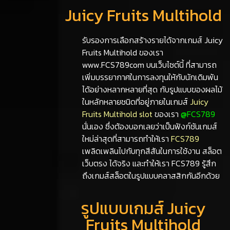
Juicy Fruits Multihold
รับรองการเลือกสร้างรายได้จากเกมส์ Juicy
Fruits Multihold ของเรา
www.FCS789com
บนเว็บไซต์นี้ ที่สามารถ
เพิ่มบรรยากาศในการลงทุนให้กับนักเดิมพัน
ได้อย่างหลากหลายที่สุด กับรูปแบบของผลไม้
ในหลักหลายชนิดที่อยู่ภายในเกมส์
Juicy
Fruits Multihold slot
ของเรา
@FCS789
นั่นเอง ซึ่งต้องบอกเลยว่าเป็นฟังก์ชันเกมส์
ใหม่ล่าสุดที่สามารถทำให้เรา
FCS789
เพลิดเพลินไปกับทุกสีสันในการใช้งาน สล็อต
เว็บตรง ได้จริง และทำให้เรา FCS789 รู้สึก
ถึงเกมส์สล็อตในรูปแบบคลาสสิกกันอีกด้วย
รูปแบบเกมส์ Juicy
Fruits Multihold