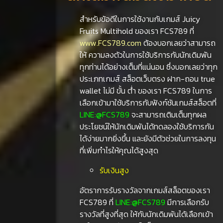
สำหรับข้อดีในการใช้งานกับเกมส์ Juicy
Fruits Multihold ของเรา FCS789 ที่
www.FCS789.com
ต้องบอกเลยว่าสามารถ
ให้ ความลงตัวในการใช้บริการกับนักเดิมพัน
ทุกท่านได้อย่างเต็มที่แน่นอน ซึ่งบอกเลยว่าทุก
ประเภทเกมส์ สล็อตเว็บตรง ฝาก-ถอน true
wallet ไม่มี ขั้น ต่ํา ของเรา FCS789 ในการ
เลือกเข้ามาใช้บริการกับฟังก์ชันเกมส์สล็อตที่
LINE:@FCS789
จะสามารถเติมเต็มทุกผล
ประโยชน์ให้นักเดิมพันได้ทดลองใช้บริการกัน
ได้ง่ายมากยิ่งขึ้น และยังมีตัวช่วยในการลงทุน
ที่เพิ่มกำไรให้คุณได้สูงสุด
รับเงินสูง
อัตราการรับรางวัลจากเกมส์สล็อตของเรา
FCS789 ที่
LINE:@FCS789
มีการเลือกรับ
รางวัลที่สูงที่สุด ให้กับนักเดิมพันได้เลือกเข้า