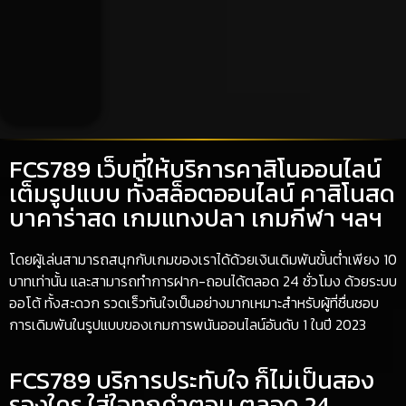
FCS789 เว็บที่ให้บริการคาสิโนออนไลน์
เต็มรูปแบบ ทั้งสล็อตออนไลน์ คาสิโนสด
บาคาร่าสด เกมแทงปลา เกมกีฬา ฯลฯ
โดยผู้เล่นสามารถสนุกกับเกมของเราได้ด้วยเงินเดิมพันขั้นต่ำเพียง 10
บาทเท่านั้น และสามารถทำการฝาก-ถอนได้ตลอด 24 ชั่วโมง ด้วยระบบ
ออโต้ ทั้งสะดวก รวดเร็วทันใจเป็นอย่างมากเหมาะสำหรับผู้ที่ชื่นชอบ
การเดิมพันในรูปแบบของเกมการพนันออนไลน์อันดับ 1 ในปี 2023
FCS789 บริการประทับใจ ก็ไม่เป็นสอง
รองใคร ใส่ใจทุกคำตอบ ตลอด 24