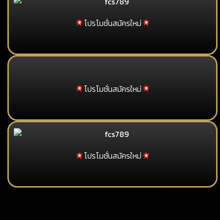
โปรโมชั่นสมัครใหม่
โปรโมชั่นสมัครใหม่
โปรโมชั่นสมัครใหม่