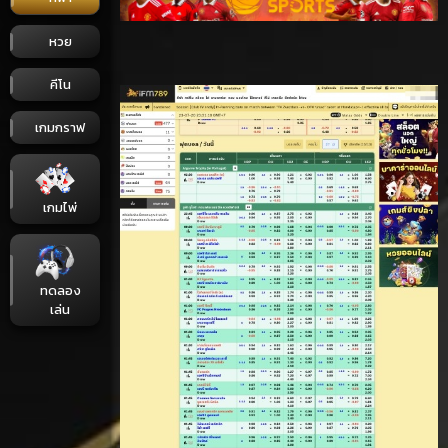
หวย
คีโน
เกมกราฟ
เกมไพ่
ทดลอง
เล่น