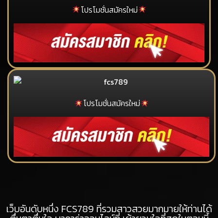
โปรโมชั่นสมัครใหม่
โปรโมชั่นสมัครใหม่
เว็บอันดับหนึ่ง FCS789 ที่รวมสาวสวยมากมายให้ท่านได้