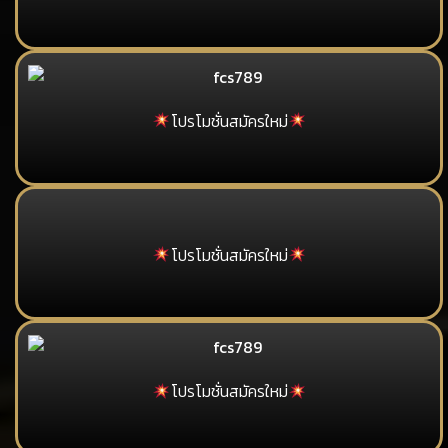
โปรโมชั่นสมัครใหม่
โปรโมชั่นสมัครใหม่
โปรโมชั่นสมัครใหม่