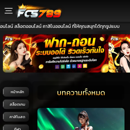
ตออนไลน์ คาสิโนออนไลน์ ที่ให้คุณสนุกได้ทุกรูปแบบ
บทความทั้งหมด
หน้าหลัก
สล็อตเกม
คาสิโนสด
กีฬา