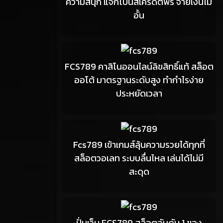
ความสนุก แจกโบนัสเครดิตฟรี จ่ายเงินไม่
อั้น
FCS789 คาสิโนออนไลน์ลิขสิทธิ์แท้ สล็อต
ออโต้ มาตรฐานระดับสูง ทำกำไรง่าย
ประหยัดเวลา
Fcs789 เข้าเกมส์ลุ้นความรวยได้ทุกที่
สล็อตวอเลท ระบบลื่นไหล เล่นได้ไม่มี
สะดุด
ปั่นเว็บ FCS789 สล็อตอันดับ 1 ของ