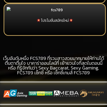
โปรโมชั่นสมัครใหม่
เว็บอันดับหนึ่ง FCS789 ที่รวมสาวสวยมากมายให้ท่านได้
ตื่นตาตื่นใจ บาคาร่าออนไลน์ที่ เย้ายวนใจที่สุดในตอนนี้
หรือ ที่รู้จักกันว่า Sexy Baccarat, Sexy Gaming,
FCS789 เซ็กซี่ หรือ เซ็กซี่เกมส์ FCS789