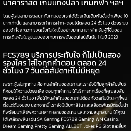
บาคาร่าสด เกมแทงปลา เกมกีฬา ฯลฯ
โดยผู้เล่นสามารถสนุกกับเกมของเราได้ด้วยเงินเดิมพันขั้นต่ำเพียง 10
บาทเท่านั้น และสามารถทำการฝาก-ถอนได้ตลอด 24 ชั่วโมง ด้วยระบบ
ออโต้ ทั้งสะดวก รวดเร็วทันใจเป็นอย่างมากเหมาะสำหรับผู้ที่ชื่นชอบ
การเดิมพันในรูปแบบของเกมการพนันออนไลน์อันดับ 1 ในปี 2023
FCS789 บริการประทับใจ ก็ไม่เป็นสอง
รองใคร ใส่ใจทุกคำตอบ ตลอด 24
ชั่วโมง 7 วันต่อสัปดาห์ไม่มีหยุด
เพราะผู้เล่นทุกท่าน คือ คนสำคัญของเรา และเรายังมีทีมลูกค้าสัมพันธ์
ที่คอยให้ความช่วยเหลือ ตอบทุกคำถาม ให้บริการทุกเรื่องที่คุณสงสัย
ตลอด 24 ชั่วโมง เพื่อให้คนสำคัญของเราไม่ต้องกังวลกับปัญหาที่พบ
ตั้งแต่ต้นจนจบ นอกจากนี้ เรายังมีเว็บคาสิโน และสล็อตพันธมิตรชั้นนำ
ที่พร้อมมาเสิร์ฟความหลากหลายของเกม และความสนุกสนาน ให้คุณ
ได้เพลิดเพลิน เช่น SA Gaming, FCS789 Gaming, WM Casino,
Dream Gaming, Pretty Gaming, ALLBET, Joker, PG Slot และอื่นๆ