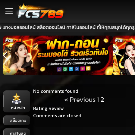
ลออนไลน์ สล็อตออนไลน์ คาสิโนออนไลน์ ที่ให้คุณสนุกได้ทุกรูปแบบ
No comments found.
« Previous
1
2
หน้าหลัก
Rating Review
Comments are closed.
สล็อตเกม
คาสิโนสด