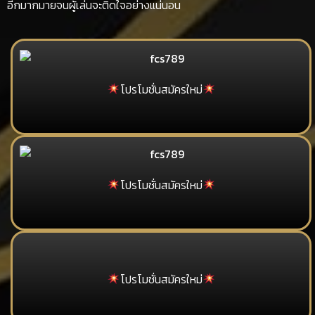
อีกมากมายจนผู้เล่นจะติดใจอย่างแน่นอน
โปรโมชั่นสมัครใหม่
โปรโมชั่นสมัครใหม่
โปรโมชั่นสมัครใหม่