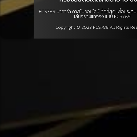
FCS789 บาคาร่า คาสิโนออนไลน์ ที่ดีที่สุด เพื่อประสบ
เล่นอย่างแท้จริง แบบ FCS789
Copyright © 2023 FCS789 All Rights Res