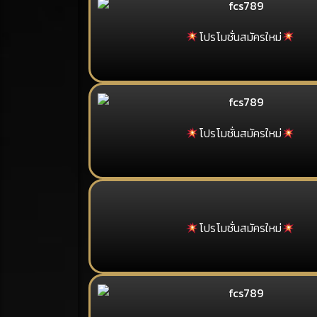
โปรโมชั่นสมัครใหม่
โปรโมชั่นสมัครใหม่
โปรโมชั่นสมัครใหม่