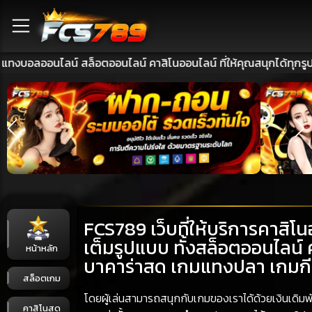
อนไลน์ สล็อตออนไลน์ คาสิโนออนไลน์ ที่ให้คุณสนุกได้ทุกรูปแบบ
FCS789 เว็บที่ให้บริการคาสิโ
เต็มรูปแบบ ทั้งสล็อตออนไลน์
หน้าหลัก
บาคาร่าสด เกมแทงปลา เกมก
สล็อตเกม
โดยผู้เล่นสามารถสนุกกับเกมของเราได้ด้วยเงินเดิมพั
คาสิโนสด