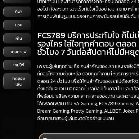
บาทเท่านั้น และสามารถทำการฝาก-ถอนได้ตลอด 24 ช
ออโต้ ทั้งสะดวก รวดเร็วทันใจเป็นอย่างมากเหมาะสำหรับ
กีฬา
การเดิมพันในรูปแบบของเกมการพนันออนไลน์อันดับ 1
หวย
FCS789 บริการประทับใจ ก็ไม่
คีโน
รองใคร ใส่ใจทุกคำตอบ ตลอด 
ชั่วโมง 7 วันต่อสัปดาห์ไม่มีหยุ
เกมกราฟ
เกมไพ่
เพราะผู้เล่นทุกท่าน คือ คนสำคัญของเรา และเรายังมีที
ที่คอยให้ความช่วยเหลือ ตอบทุกคำถาม ให้บริการทุกเรื
ทดลอง
ตลอด 24 ชั่วโมง เพื่อให้คนสำคัญของเราไม่ต้องกัง
เล่น
ตั้งแต่ต้นจนจบ นอกจากนี้ เรายังมีเว็บคาสิโน และสล็
ที่พร้อมมาเสิร์ฟความหลากหลายของเกม และความสน
ได้เพลิดเพลิน เช่น SA Gaming, FCS789 Gaming, 
Dream Gaming, Pretty Gaming, ALLBET, Joker, PG
อีกมากมายจนผู้เล่นจะติดใจอย่างแน่นอน